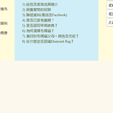
1) 自我及家庭成員簡介
們會先
2) 飼養寵物的經驗
3) 聯絡資料(電話及Facebook)
4) 是否已裝有窗網 ?
關資料
5) 是否認同早期絕育？
6) 為何選擇布偶貓？
絕育康
7) 喜好的布偶貓父母，顏色及花紋？
8) 從什麼途徑認識Diamond Rag？