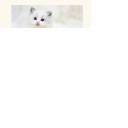
家長的話
養貓係因為本人鍾意貓，養之前做過
「功課」話布偶貓比較鍾意癡人，加上
屋企有小朋友，需要唔怕人的貓種，所
以最終選擇養布偶貓。當小朋友一見到
隻小貓已經好鍾意，而小貓第一次返到
屋企已經會同小朋友一齊玩。隨著小貓
長大，就發覺佢其實好聰明亦好鍾意撒
嬌。只要見到有人返屋企，會即刻訓係
度等你摸，如果唔睬佢，佢會"喵"你，